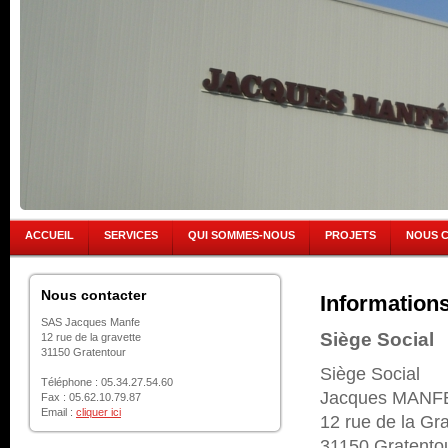
ACCUEIL
SERVICES
QUI SOMMES-NOUS
PROJETS
NOUS 
Nous contacter
Informations
SAS Jacques Manfe
Siège Social
12 rue de la gravette
31150 Gratentour
Siège Social
Téléphone : 05.34.27.54.60
Jacques MANF
Fax : 05.62.10.79.87
Email :
cliquer ici
12 rue de la Gr
31150 Gratento